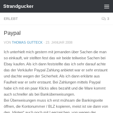
Strandgucker
Zum Inhalt springen
ERLEBT
3
Paypal
VON
THOMAS GUTTECK
·
23. JANUAR 2008
Ich unterhielt mich gestern mit jemanden über Sachen die man
so einkauft, wir stellten fest das wir beide teilweise Sachen bei
Ebay kaufen. Als ich dann feststellte das ich sehr darauf achte
das der Verkäufer Paypal Zahlung anbietet war er sehr erstaunt
und dachte wegen der Sicherheit. Als ich dann erklärte aus
Faulheit war er sehr erstaunt. Bei Zahlungen mittels Paypal
habe ich mit ein paar Klicks alles bezahlt und die Ware kommt
auch schneller als bei Banküberweisungen.
Bei Überweisungen muss ich erst mühsam die Bankingseite
öffnen, die Kontonummer / BLZ kopieren, meist ist sie dann von
den „Idioten“ auch noch mit Leerzeichen, von wegen der