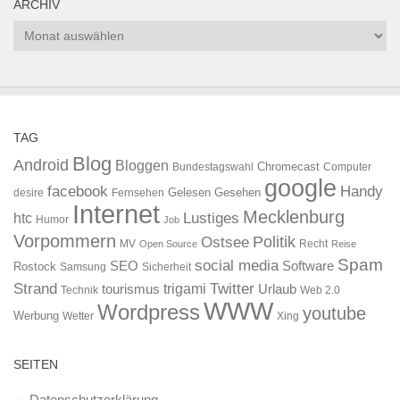
ARCHIV
Archiv
TAG
Blog
Android
Bloggen
Chromecast
Bundestagswahl
Computer
google
facebook
Handy
Gelesen
Gesehen
desire
Fernsehen
Internet
Mecklenburg
htc
Lustiges
Humor
Job
Vorpommern
Ostsee
Politik
MV
Recht
Open Source
Reise
Spam
social media
SEO
Software
Rostock
Samsung
Sicherheit
Strand
Twitter
trigami
tourismus
Urlaub
Technik
Web 2.0
WWW
Wordpress
youtube
Werbung
Wetter
Xing
SEITEN
Datenschutzerklärung