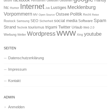
Gelesen
Gesehen
desire
Fernsehen
Internet
Mecklenburg
htc
Lustiges
Humor
Job
Vorpommern
Ostsee
Politik
MV
Recht
Open Source
Reise
Spam
social media
SEO
Software
Rostock
Samsung
Sicherheit
Strand
Twitter
trigami
tourismus
Urlaub
Technik
Web 2.0
WWW
Wordpress
youtube
Werbung
Wetter
Xing
SEITEN
Datenschutzerklärung
Impressum
Kontakt
ADMIN
Anmelden