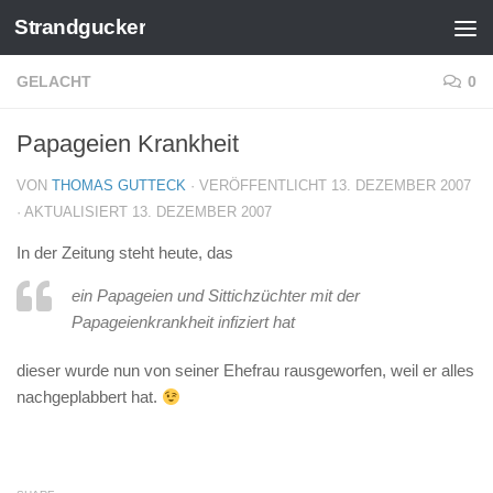
Strandgucker
Zum Inhalt springen
GELACHT
0
Papageien Krankheit
VON
THOMAS GUTTECK
· VERÖFFENTLICHT
13. DEZEMBER 2007
· AKTUALISIERT
13. DEZEMBER 2007
In der Zeitung steht heute, das
ein Papageien und Sittichzüchter mit der
Papageienkrankheit infiziert hat
dieser wurde nun von seiner Ehefrau rausgeworfen, weil er alles
nachgeplabbert hat.