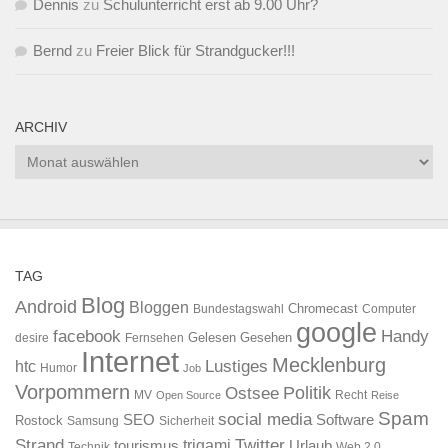
Dennis
zu
Schulunterricht erst ab 9.00 Uhr?
Bernd
zu
Freier Blick für Strandgucker!!!
ARCHIV
Archiv
TAG
Blog
Android
Bloggen
Chromecast
Bundestagswahl
Computer
google
facebook
Handy
Gelesen
Gesehen
desire
Fernsehen
Internet
Mecklenburg
htc
Lustiges
Humor
Job
Vorpommern
Ostsee
Politik
MV
Recht
Open Source
Reise
Spam
social media
SEO
Software
Rostock
Samsung
Sicherheit
Strand
Twitter
trigami
tourismus
Urlaub
Technik
Web 2.0