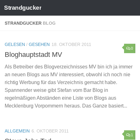
Strandgucker
Zum Inhalt springen
STRANDGUCKER
BLOG
GELESEN
/
GESEHEN
18. OKTOBER 2011
0
Bloghauptstadt MV
Als Betreiber des Blogverzeichnisses MV bin ich ja immer
an neuen Blogs aus MV interessiert, obwohl ich noch nie
richtig Werbung für das Verzeichnis gemacht habe.
Spannender weise gibt Stefan vom Bar Blog in
regelmäßigen Abständen eine Liste von Blogs aus
Mecklenburg Vorpommern heraus. Das Ganze basiert...
ALLGEMEIN
6. OKTOBER 2011
1