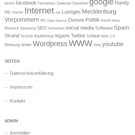
google
facebook
Handy
Gelesen
Gesehen
desire
Fernsehen
Internet
Mecklenburg
htc
Lustiges
Humor
Job
Vorpommern
Ostsee
Politik
MV
Recht
Open Source
Reise
Spam
social media
SEO
Software
Rostock
Samsung
Sicherheit
Strand
Twitter
trigami
tourismus
Urlaub
Technik
Web 2.0
WWW
Wordpress
youtube
Werbung
Wetter
Xing
SEITEN
Datenschutzerklärung
Impressum
Kontakt
ADMIN
Anmelden