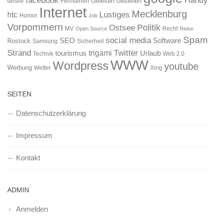
Gelesen
Gesehen
desire
Fernsehen
Internet
Mecklenburg
htc
Lustiges
Humor
Job
Vorpommern
Ostsee
Politik
MV
Recht
Open Source
Reise
Spam
social media
SEO
Software
Rostock
Samsung
Sicherheit
Strand
Twitter
trigami
tourismus
Urlaub
Technik
Web 2.0
WWW
Wordpress
youtube
Werbung
Wetter
Xing
SEITEN
Datenschutzerklärung
Impressum
Kontakt
ADMIN
Anmelden