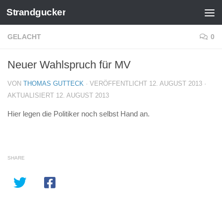
Strandgucker
Zum Inhalt springen
GELACHT
0
Neuer Wahlspruch für MV
VON
THOMAS GUTTECK
· VERÖFFENTLICHT
12. AUGUST 2013
·
AKTUALISIERT
12. AUGUST 2013
Hier legen die Politiker noch selbst Hand an.
SHARE