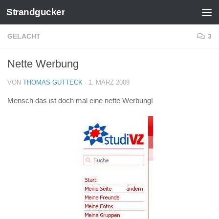
Strandgucker
Zum Inhalt springen
GELACHT
3
Nette Werbung
VON
THOMAS GUTTECK
·
1. MÄRZ 2009
Mensch das ist doch mal eine nette Werbung!