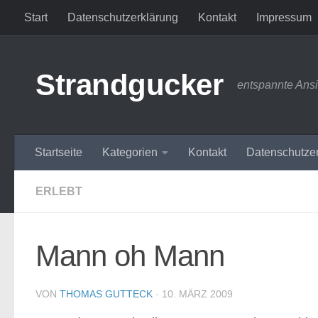
Start
Datenschutzerklärung
Kontakt
Impressum
Zum Inhalt springen
Strandgucker
entspannte Ans
Startseite
Kategorien
Kontakt
Datenschutze
ERLEBT
Mann oh Mann
VON
THOMAS GUTTECK
·
10. MÄRZ 2009