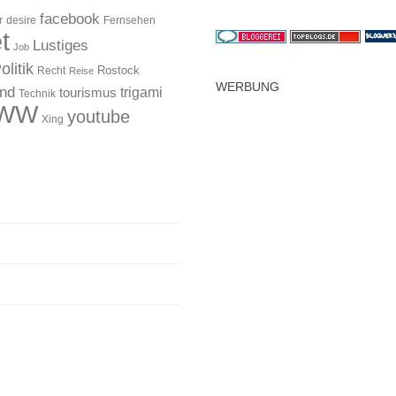
facebook
r
desire
Fernsehen
t
Lustiges
Job
olitik
Rostock
Recht
Reise
WERBUNG
and
trigami
tourismus
Technik
WW
youtube
Xing