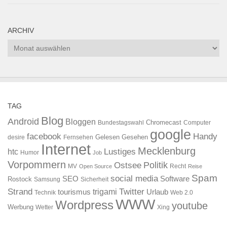
ARCHIV
Archiv
TAG
Blog
Android
Bloggen
Chromecast
Bundestagswahl
Computer
google
facebook
Handy
Gelesen
Gesehen
desire
Fernsehen
Internet
Mecklenburg
htc
Lustiges
Humor
Job
Vorpommern
Ostsee
Politik
MV
Recht
Open Source
Reise
Spam
social media
SEO
Software
Rostock
Samsung
Sicherheit
Strand
Twitter
trigami
tourismus
Urlaub
Technik
Web 2.0
WWW
Wordpress
youtube
Werbung
Wetter
Xing