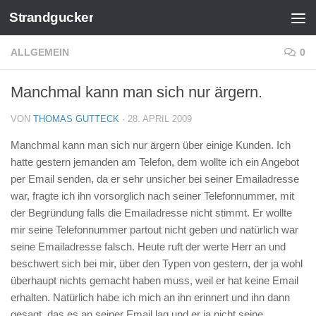
Strandgucker
Zum Inhalt springen
ALLGEMEIN
0
Manchmal kann man sich nur ärgern.
VON
THOMAS GUTTECK
·
28. APRIL 2009
Manchmal kann man sich nur ärgern über einige Kunden. Ich
hatte gestern jemanden am Telefon, dem wollte ich ein Angebot
per Email senden, da er sehr unsicher bei seiner Emailadresse
war, fragte ich ihn vorsorglich nach seiner Telefonnummer, mit
der Begründung falls die Emailadresse nicht stimmt. Er wollte
mir seine Telefonnummer partout nicht geben und natürlich war
seine Emailadresse falsch. Heute ruft der werte Herr an und
beschwert sich bei mir, über den Typen von gestern, der ja wohl
überhaupt nichts gemacht haben muss, weil er hat keine Email
erhalten. Natürlich habe ich mich an ihn erinnert und ihn dann
gesagt, das es an seiner Email lag und er ja nicht seine