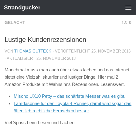
Strandgucker
Zum Inhalt springen
GELACHT
0
Lustige Kundenrezensionen
VON
THOMAS GUTTECK
· VERÖFFENTLICHT
25. NOVEMBER 2013
· AKTUALISIERT
25. NOVEMBER 2013
Manchmal muss man auch über etwas lachen und das Internet
bietet eine Vielzahl skurriler und lustiger Dinge. Hier mal 2
Amazon Produkte mit Wahnsinns Rezensionen. Lesenswert.
Misono UX10 Petty – das schärfste Messer was es gibt.
Lamdasonne für den Toyota 4 Runner, damit wird sogar das
öffentlich rechtliche Fernsehen besser
Viel Spass beim Lesen und Lachen.