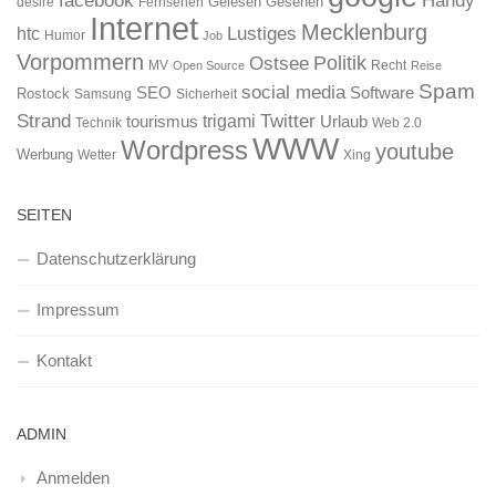
Gelesen
Gesehen
desire
Fernsehen
Internet
Mecklenburg
htc
Lustiges
Humor
Job
Vorpommern
Ostsee
Politik
MV
Recht
Open Source
Reise
Spam
social media
SEO
Software
Rostock
Samsung
Sicherheit
Strand
Twitter
trigami
tourismus
Urlaub
Technik
Web 2.0
WWW
Wordpress
youtube
Werbung
Wetter
Xing
SEITEN
Datenschutzerklärung
Impressum
Kontakt
ADMIN
Anmelden