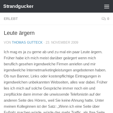
Strandgucker
Zum Inhalt springen
ERLEBT
0
Leute ärgern
VON
THOMAS GUTTECK
·
23. NOVEMBER 2009
Ich mag es ja zu gerne ab und zu mal ein paar Leute ärgern.
Früher habe ich mich meist darüber geärgert wenn mich
beruflich gesehen irgendwelche Firmen anriefen und mir
irgendwelche Internetmarketingleistungen angebotenen haben.
Ob nun Banner, Links oder kostenpflichtige Eintragungen in
irgendwelchen unbekannten Webseiten, alles war dabei. Früher
lies ich mich auf solche Gespräche immer noch ein und
zerpflückte dann immer die unwissende Telefonistin auf der
anderen Seite des Hörers, weil Sie keine Ahnung hatte. Unter
meinen Kolleginnen ist der Satz: „Wenn ich eine Seite über
Fußpilz machen würde, würde das mehr Traffic, als Ihre Seite