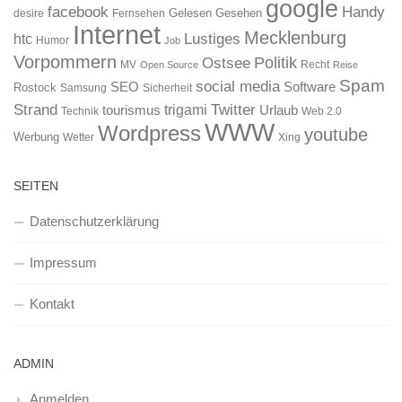
google
facebook
Handy
Gelesen
Gesehen
desire
Fernsehen
Internet
Mecklenburg
htc
Lustiges
Humor
Job
Vorpommern
Ostsee
Politik
MV
Recht
Open Source
Reise
Spam
social media
SEO
Software
Rostock
Samsung
Sicherheit
Strand
Twitter
trigami
tourismus
Urlaub
Technik
Web 2.0
WWW
Wordpress
youtube
Werbung
Wetter
Xing
SEITEN
Datenschutzerklärung
Impressum
Kontakt
ADMIN
Anmelden