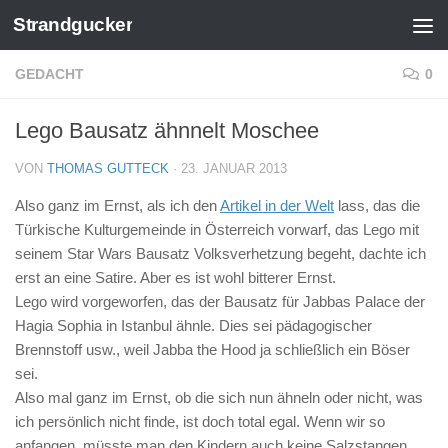
Strandgucker
Zum Inhalt springen
GEDACHT
0
Lego Bausatz ähnnelt Moschee
VON
THOMAS GUTTECK
·
23. JANUAR 2013
Also ganz im Ernst, als ich den
Artikel in der Welt
lass, das die
Türkische Kulturgemeinde in Österreich vorwarf, das Lego mit
seinem Star Wars Bausatz Volksverhetzung begeht, dachte ich
erst an eine Satire. Aber es ist wohl bitterer Ernst.
Lego wird vorgeworfen, das der Bausatz für Jabbas Palace der
Hagia Sophia in Istanbul ähnle. Dies sei pädagogischer
Brennstoff usw., weil Jabba the Hood ja schließlich ein Böser
sei.
Also mal ganz im Ernst, ob die sich nun ähneln oder nicht, was
ich persönlich nicht finde, ist doch total egal. Wenn wir so
anfangen, müsste man den Kindern auch keine Salzstangen