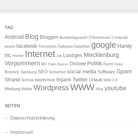
TAG
Blog
Android
Bloggen
Chromecast
Bundestagswahl
Computer
google
facebook
Handy
Gelesen
Gesehen
desire
Fernsehen
Internet
Mecklenburg
htc
Lustiges
Humor
Job
Vorpommern
Ostsee
Politik
MV
Recht
Open Source
Reise
Spam
social media
SEO
Software
Rostock
Samsung
Sicherheit
Strand
Twitter
trigami
tourismus
Urlaub
Technik
Web 2.0
WWW
Wordpress
youtube
Werbung
Wetter
Xing
SEITEN
Datenschutzerklärung
Impressum