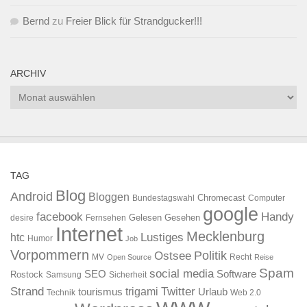
Bernd
zu
Freier Blick für Strandgucker!!!
ARCHIV
Archiv
TAG
Blog
Android
Bloggen
Chromecast
Bundestagswahl
Computer
google
facebook
Handy
Gelesen
Gesehen
desire
Fernsehen
Internet
Mecklenburg
htc
Lustiges
Humor
Job
Vorpommern
Ostsee
Politik
MV
Recht
Open Source
Reise
Spam
social media
SEO
Software
Rostock
Samsung
Sicherheit
Strand
Twitter
trigami
tourismus
Urlaub
Technik
Web 2.0