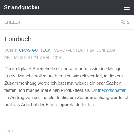
Strandgucker
Zum Inhalt springen
ERLEBT
2
Fotobuch
VON
THOMAS GUTTECK
· VERÖFFENTLICHT
14. JUNI 2009
·
AKTUALISIERT
28. APRIL 2014
Dank digitaler Spiegelreflexkamera, machen wir eine Menge
Fotos. Manche sollen auch mal entwickelt werden, in diesem
Zusammenhang werde ich jetzt mal wieder ein paar Sachen
testen. Ich mache mal einen Produkttest als
Onlinebotschafter
im Auftrag von dot-friends. In diesem Zusammenhang werde ich
mal das Angebot der Firma fujidirekt.de testen.
SHARE