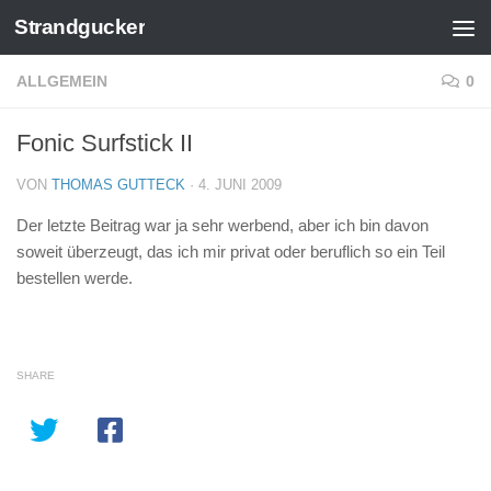
Strandgucker
Zum Inhalt springen
ALLGEMEIN
0
Fonic Surfstick II
VON
THOMAS GUTTECK
·
4. JUNI 2009
Der letzte Beitrag war ja sehr werbend, aber ich bin davon
soweit überzeugt, das ich mir privat oder beruflich so ein Teil
bestellen werde.
SHARE