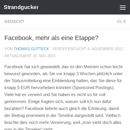
Strandgucker
Zum Inhalt springen
GEDACHT
0
Facebook, mehr als eine Etappe?
VON
THOMAS GUTTECK
· VERÖFFENTLICHT
4. NOVEMBER 2012
·
AKTUALISIERT
20. MAI 2015
Facebook hat sich gewandelt, das ist den Meisten schon leicht
bewusst geworden, als Sie vor knapp 3 Wochen plötzlich unter
der Statusmitteilung eine Einblendung hatten, das Sie diese für
knapp 5 EUR hervorheben könnten (Sponsored Postings).
Viele hat es verwirrt und Sie haben es nicht so für voll
genommen. Einige fragten sich, warum soll ich nun dafür
bezahlen? Facebook lieferte auch gleich die Erklärung, damit
der Beitrag prominent in der Timeline dargestellt wird. Vielfach
brachte dies noch mehr Verwirrung, weil „man sieht doch alles
was in der Timeline“ steht.