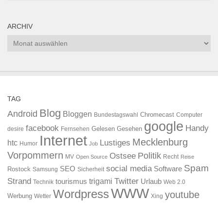
ARCHIV
Archiv
TAG
Blog
Android
Bloggen
Chromecast
Bundestagswahl
Computer
google
facebook
Handy
Gelesen
Gesehen
desire
Fernsehen
Internet
Mecklenburg
htc
Lustiges
Humor
Job
Vorpommern
Ostsee
Politik
MV
Recht
Open Source
Reise
Spam
social media
SEO
Software
Rostock
Samsung
Sicherheit
Strand
Twitter
trigami
tourismus
Urlaub
Technik
Web 2.0
WWW
Wordpress
youtube
Werbung
Wetter
Xing