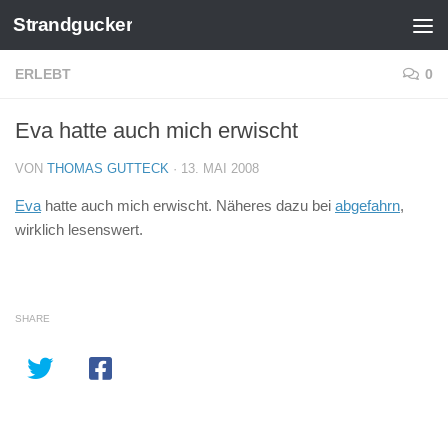
Strandgucker
Zum Inhalt springen
ERLEBT
0
Eva hatte auch mich erwischt
VON
THOMAS GUTTECK
·
13. MAI 2008
Eva
hatte auch mich erwischt. Näheres dazu bei
abgefahrn
,
wirklich lesenswert.
SHARE