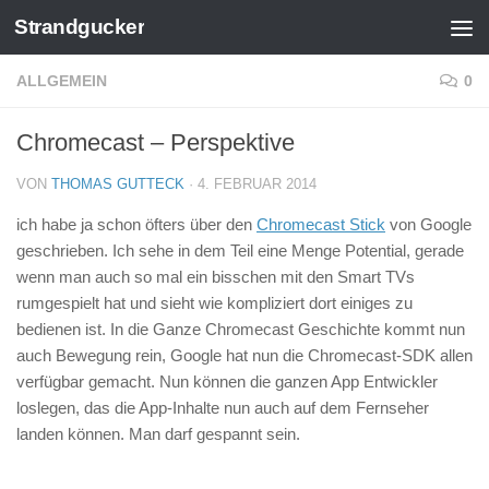
Strandgucker
Zum Inhalt springen
ALLGEMEIN
0
Chromecast – Perspektive
VON
THOMAS GUTTECK
·
4. FEBRUAR 2014
ich habe ja schon öfters über den
Chromecast Stick
von Google
geschrieben. Ich sehe in dem Teil eine Menge Potential, gerade
wenn man auch so mal ein bisschen mit den Smart TVs
rumgespielt hat und sieht wie kompliziert dort einiges zu
bedienen ist. In die Ganze Chromecast Geschichte kommt nun
auch Bewegung rein, Google hat nun die Chromecast-SDK allen
verfügbar gemacht. Nun können die ganzen App Entwickler
loslegen, das die App-Inhalte nun auch auf dem Fernseher
landen können. Man darf gespannt sein.