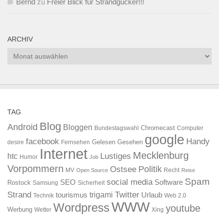
Bernd
zu
Freier Blick für Strandgucker!!!
ARCHIV
Archiv
TAG
Blog
Android
Bloggen
Chromecast
Bundestagswahl
Computer
google
facebook
Handy
Gelesen
Gesehen
desire
Fernsehen
Internet
Mecklenburg
htc
Lustiges
Humor
Job
Vorpommern
Ostsee
Politik
MV
Recht
Open Source
Reise
Spam
social media
SEO
Software
Rostock
Samsung
Sicherheit
Strand
Twitter
trigami
tourismus
Urlaub
Technik
Web 2.0
WWW
Wordpress
youtube
Werbung
Wetter
Xing