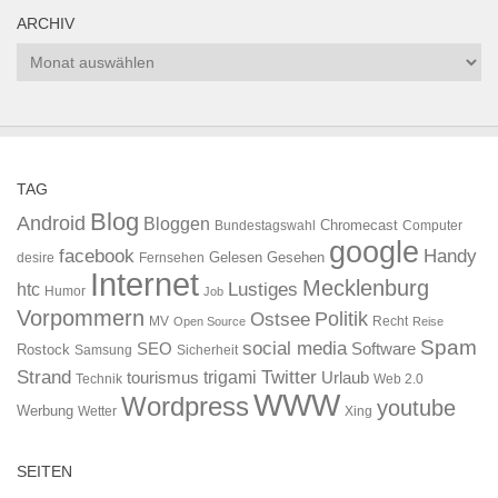
ARCHIV
Archiv
TAG
Blog
Android
Bloggen
Chromecast
Bundestagswahl
Computer
google
facebook
Handy
Gelesen
Gesehen
desire
Fernsehen
Internet
Mecklenburg
htc
Lustiges
Humor
Job
Vorpommern
Ostsee
Politik
MV
Recht
Open Source
Reise
Spam
social media
SEO
Software
Rostock
Samsung
Sicherheit
Strand
Twitter
trigami
tourismus
Urlaub
Technik
Web 2.0
WWW
Wordpress
youtube
Werbung
Wetter
Xing
SEITEN