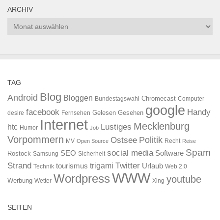
ARCHIV
Archiv
TAG
Blog
Android
Bloggen
Chromecast
Bundestagswahl
Computer
google
facebook
Handy
Gelesen
Gesehen
desire
Fernsehen
Internet
Mecklenburg
htc
Lustiges
Humor
Job
Vorpommern
Ostsee
Politik
MV
Recht
Open Source
Reise
Spam
social media
SEO
Software
Rostock
Samsung
Sicherheit
Strand
Twitter
trigami
tourismus
Urlaub
Technik
Web 2.0
WWW
Wordpress
youtube
Werbung
Wetter
Xing
SEITEN