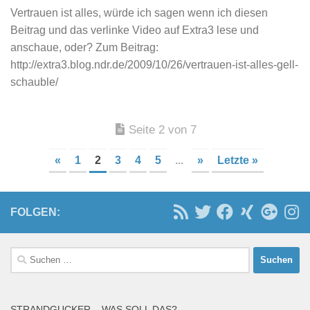
Vertrauen ist alles, würde ich sagen wenn ich diesen
Beitrag und das verlinke Video auf Extra3 lese und
anschaue, oder? Zum Beitrag:
http://extra3.blog.ndr.de/2009/10/26/vertrauen-ist-alles-gell-
schauble/
Seite 2 von 7
«
1
2
3
4
5
...
»
Letzte »
FOLGEN:
Suchen
nach:
STRANDGUCKER – WAS SOLL DAS?