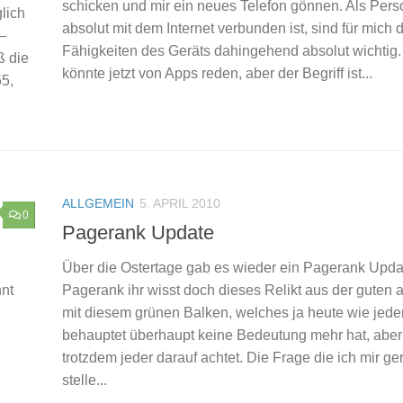
schicken und mir ein neues Telefon gönnen. Als Pers
glich
absolut mit dem Internet verbunden ist, sind für mich 
 –
Fähigkeiten des Geräts dahingehend absolut wichtig.
ß die
könnte jetzt von Apps reden, aber der Begriff ist...
55,
ALLGEMEIN
5. APRIL 2010
0
Pagerank Update
Über die Ostertage gab es wieder ein Pagerank Upda
nnt
Pagerank ihr wisst doch dieses Relikt aus der guten al
mit diesem grünen Balken, welches ja heute wie jede
behauptet überhaupt keine Bedeutung mehr hat, aber
trotzdem jeder darauf achtet. Die Frage die ich mir ge
stelle...