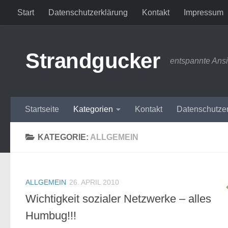
Start
Datenschutzerklärung
Kontakt
Impressum
Zum Inhalt springen
Strandgucker
entspannte Ans
Startseite
Kategorien
Kontakt
Datenschutze
KATEGORIE:
ALLGEMEIN
ALLGEMEIN
26. APRIL 2010
Wichtigkeit sozialer Netzwerke – alles
Humbug!!!