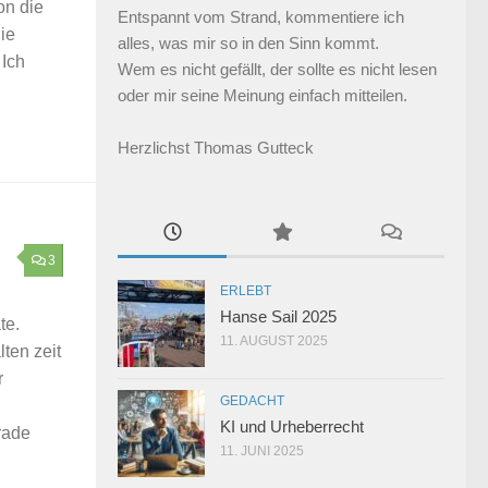
on die
Entspannt vom Strand, kommentiere ich
die
alles, was mir so in den Sinn kommt.
 Ich
Wem es nicht gefällt, der sollte es nicht lesen
oder mir seine Meinung einfach mitteilen.
Herzlichst Thomas Gutteck
3
ERLEBT
Hanse Sail 2025
te.
11. AUGUST 2025
ten zeit
r
GEDACHT
KI und Urheberrecht
rade
11. JUNI 2025