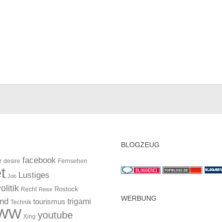
BLOGZEUG
facebook
r
desire
Fernsehen
t
Lustiges
Job
olitik
Rostock
Recht
Reise
WERBUNG
and
trigami
tourismus
Technik
WW
youtube
Xing