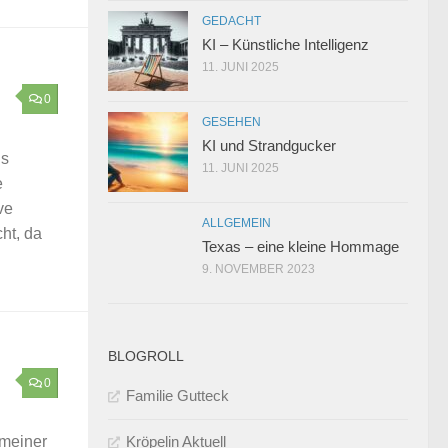
GEDACHT
KI – Künstliche Intelligenz
11. JUNI 2025
0
GESEHEN
KI und Strandgucker
ls
11. JUNI 2025
e
ve
ALLGEMEIN
cht, da
Texas – eine kleine Hommage
9. NOVEMBER 2023
BLOGROLL
0
Familie Gutteck
 meiner
Kröpelin Aktuell