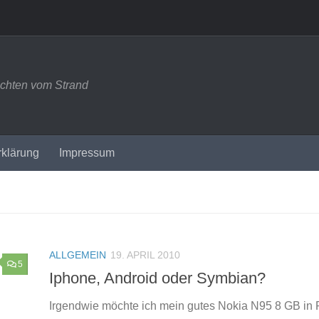
ichten vom Strand
rklärung
Impressum
ALLGEMEIN
19. APRIL 2010
5
Iphone, Android oder Symbian?
Irgendwie möchte ich mein gutes Nokia N95 8 GB in