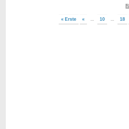
« Erste
«
...
10
...
18