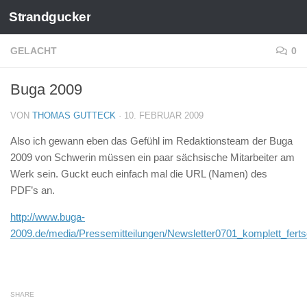
Strandgucker
Zum Inhalt springen
GELACHT
0
Buga 2009
VON
THOMAS GUTTECK
·
10. FEBRUAR 2009
Also ich gewann eben das Gefühl im Redaktionsteam der Buga
2009 von Schwerin müssen ein paar sächsische Mitarbeiter am
Werk sein. Guckt euch einfach mal die URL (Namen) des
PDF’s an.
http://www.buga-
2009.de/media/Pressemitteilungen/Newsletter0701_komplett_ferts
SHARE