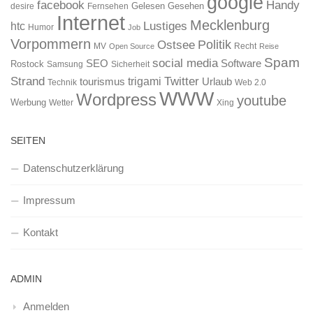
google
facebook
Handy
Gelesen
Gesehen
desire
Fernsehen
Internet
Mecklenburg
htc
Lustiges
Humor
Job
Vorpommern
Ostsee
Politik
MV
Recht
Open Source
Reise
Spam
social media
SEO
Software
Rostock
Samsung
Sicherheit
Strand
Twitter
trigami
tourismus
Urlaub
Technik
Web 2.0
WWW
Wordpress
youtube
Werbung
Wetter
Xing
SEITEN
Datenschutzerklärung
Impressum
Kontakt
ADMIN
Anmelden