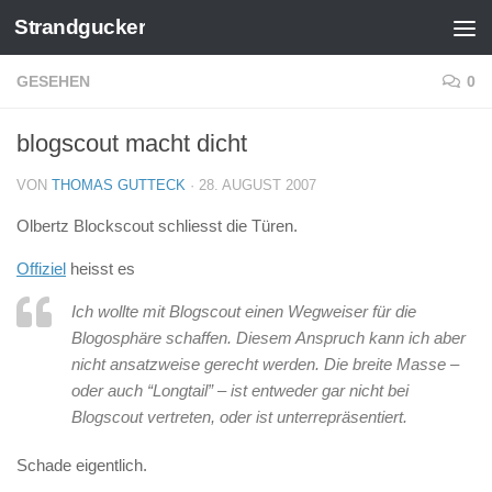
Strandgucker
Zum Inhalt springen
GESEHEN
0
blogscout macht dicht
VON
THOMAS GUTTECK
·
28. AUGUST 2007
Olbertz Blockscout schliesst die Türen.
Offiziel
heisst es
Ich wollte mit Blogscout einen Wegweiser für die
Blogosphäre schaffen. Diesem Anspruch kann ich aber
nicht ansatzweise gerecht werden. Die breite Masse –
oder auch “Longtail” – ist entweder gar nicht bei
Blogscout vertreten, oder ist unterrepräsentiert.
Schade eigentlich.