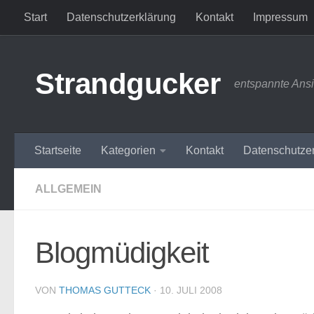
Start
Datenschutzerklärung
Kontakt
Impressum
Zum Inhalt springen
Strandgucker
entspannte Ans
Startseite
Kategorien
Kontakt
Datenschutze
ALLGEMEIN
Blogmüdigkeit
VON
THOMAS GUTTECK
·
10. JULI 2008