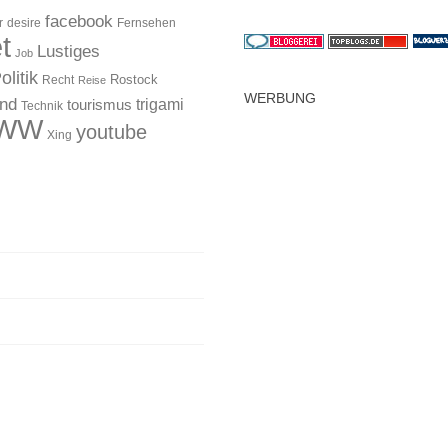
facebook
r
desire
Fernsehen
t
Lustiges
Job
olitik
Rostock
Recht
Reise
WERBUNG
and
trigami
tourismus
Technik
WW
youtube
Xing