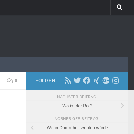
0
FOLGEN:
NÄCHSTER BEITRAG
Wo ist der Bot?
VORHERIGER BEITRAG
Wenn Dummheit wehtun würde