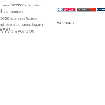
facebook
r
desire
Fernsehen
t
Lustiges
Job
olitik
Rostock
Recht
Reise
WERBUNG
and
trigami
tourismus
Technik
WW
youtube
Xing