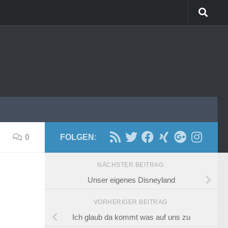
0
FOLGEN:
NÄCHSTER BEITRAG
Unser eigenes Disneyland
VORHERIGER BEITRAG
Ich glaub da kommt was auf uns zu