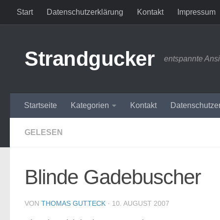
Start
Datenschutzerklärung
Kontakt
Impressum
Zum Inhalt springen
Strandgucker
entspannte Ans
Startseite
Kategorien
Kontakt
Datenschutze
GELESEN
Blinde Gadebuscher
VON
THOMAS GUTTECK
·
10. AUGUST 2007