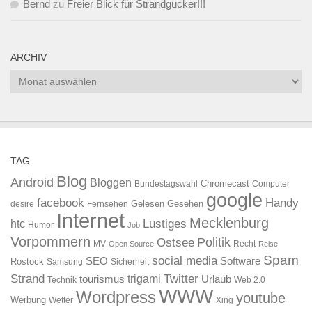
Bernd
zu
Freier Blick für Strandgucker!!!
ARCHIV
Archiv
TAG
Blog
Android
Bloggen
Chromecast
Bundestagswahl
Computer
google
facebook
Handy
Gelesen
Gesehen
desire
Fernsehen
Internet
Mecklenburg
htc
Lustiges
Humor
Job
Vorpommern
Ostsee
Politik
MV
Recht
Open Source
Reise
Spam
social media
SEO
Software
Rostock
Samsung
Sicherheit
Strand
Twitter
trigami
tourismus
Urlaub
Technik
Web 2.0
WWW
Wordpress
youtube
Werbung
Wetter
Xing