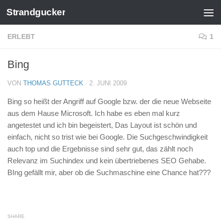
Strandgucker
Zum Inhalt springen
ERLEBT
1
Bing
VON
THOMAS GUTTECK
·
2. JUNI 2009
Bing so heißt der Angriff auf Google bzw. der die neue Webseite
aus dem Hause Microsoft. Ich habe es eben mal kurz
angetestet und ich bin begeistert, Das Layout ist schön und
einfach, nicht so trist wie bei Google. Die Suchgeschwindigkeit
auch top und die Ergebnisse sind sehr gut, das zählt noch
Relevanz im Suchindex und kein übertriebenes SEO Gehabe.
BIng gefällt mir, aber ob die Suchmaschine eine Chance hat???
SHARE