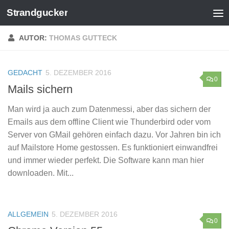
Strandgucker
Zum Inhalt springen
AUTOR:
THOMAS GUTTECK
GEDACHT
5. DEZEMBER 2016
0
Mails sichern
Man wird ja auch zum Datenmessi, aber das sichern der
Emails aus dem offline Client wie Thunderbird oder vom
Server von GMail gehören einfach dazu. Vor Jahren bin ich
auf Mailstore Home gestossen. Es funktioniert einwandfrei
und immer wieder perfekt. Die Software kann man hier
downloaden. Mit...
ALLGEMEIN
5. DEZEMBER 2016
0