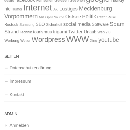
Gelesen
Gesehen
desire
Fernsehen
Internet
Mecklenburg
htc
Lustiges
Humor
Job
Vorpommern
Ostsee
Politik
MV
Recht
Open Source
Reise
Spam
social media
SEO
Software
Rostock
Samsung
Sicherheit
Strand
Twitter
trigami
tourismus
Urlaub
Technik
Web 2.0
WWW
Wordpress
youtube
Werbung
Wetter
Xing
SEITEN
Datenschutzerklärung
Impressum
Kontakt
ADMIN
Anmelden