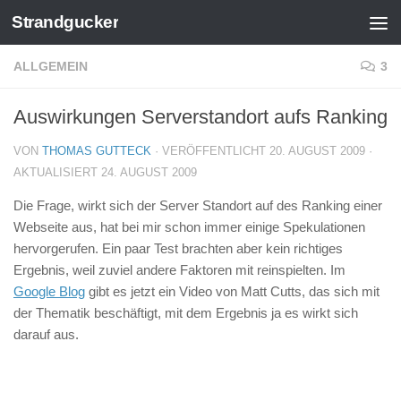
Strandgucker
Zum Inhalt springen
ALLGEMEIN
3
Auswirkungen Serverstandort aufs Ranking
VON
THOMAS GUTTECK
· VERÖFFENTLICHT
20. AUGUST 2009
·
AKTUALISIERT
24. AUGUST 2009
Die Frage, wirkt sich der Server Standort auf des Ranking einer
Webseite aus, hat bei mir schon immer einige Spekulationen
hervorgerufen. Ein paar Test brachten aber kein richtiges
Ergebnis, weil zuviel andere Faktoren mit reinspielten. Im
Google Blog
gibt es jetzt ein Video von Matt Cutts, das sich mit
der Thematik beschäftigt, mit dem Ergebnis ja es wirkt sich
darauf aus.