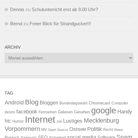
Dennis
zu
Schulunterricht erst ab 9.00 Uhr?
Bernd
zu
Freier Blick für Strandgucker!!!
ARCHIV
Archiv
TAG
Blog
Android
Bloggen
Chromecast
Bundestagswahl
Computer
google
facebook
Handy
Gelesen
Gesehen
desire
Fernsehen
Internet
Mecklenburg
htc
Lustiges
Humor
Job
Vorpommern
Ostsee
Politik
MV
Recht
Open Source
Reise
Spam
social media
SEO
Software
Rostock
Samsung
Sicherheit