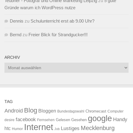
Teubner - Fotograf und Online Marketing Leipzig
zu
5 gute
Gründe warum ich WordPress nutze
Dennis
zu
Schulunterricht erst ab 9.00 Uhr?
Bernd
zu
Freier Blick für Strandgucker!!!
ARCHIV
Archiv
TAG
Blog
Android
Bloggen
Chromecast
Bundestagswahl
Computer
google
facebook
Handy
Gelesen
Gesehen
desire
Fernsehen
Internet
Mecklenburg
htc
Lustiges
Humor
Job