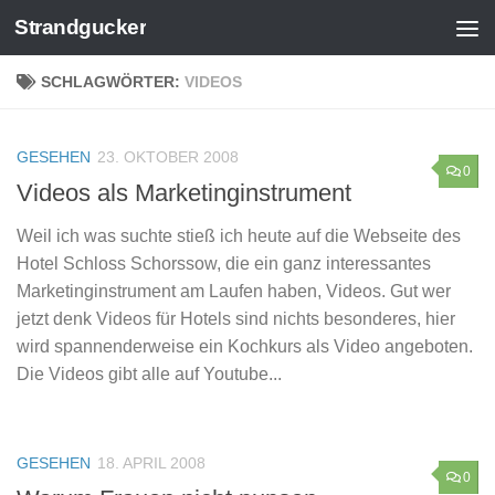
Strandgucker
Zum Inhalt springen
SCHLAGWÖRTER:
VIDEOS
GESEHEN
23. OKTOBER 2008
0
Videos als Marketinginstrument
Weil ich was suchte stieß ich heute auf die Webseite des
Hotel Schloss Schorssow, die ein ganz interessantes
Marketinginstrument am Laufen haben, Videos. Gut wer
jetzt denk Videos für Hotels sind nichts besonderes, hier
wird spannenderweise ein Kochkurs als Video angeboten.
Die Videos gibt alle auf Youtube...
GESEHEN
18. APRIL 2008
0