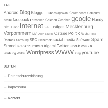
TAG
Blog
Android
Bloggen
Chromecast
Bundestagswahl
Computer
google
facebook
Handy
Gelesen
Gesehen
desire
Fernsehen
Internet
Mecklenburg
htc
Lustiges
Humor
Job
Vorpommern
Ostsee
Politik
MV
Recht
Open Source
Reise
Spam
social media
SEO
Software
Rostock
Samsung
Sicherheit
Strand
Twitter
trigami
tourismus
Urlaub
Technik
Web 2.0
WWW
Wordpress
youtube
Werbung
Wetter
Xing
SEITEN
Datenschutzerklärung
Impressum
Kontakt