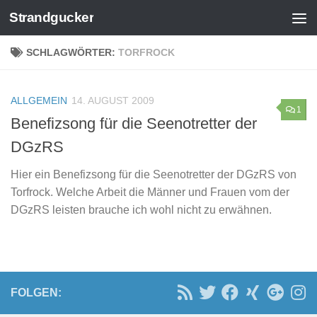
Strandgucker
Zum Inhalt springen
SCHLAGWÖRTER:
TORFROCK
ALLGEMEIN
14. AUGUST 2009
1
Benefizsong für die Seenotretter der
DGzRS
Hier ein Benefizsong für die Seenotretter der DGzRS von
Torfrock. Welche Arbeit die Männer und Frauen vom der
DGzRS leisten brauche ich wohl nicht zu erwähnen.
FOLGEN: