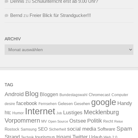
Dennis
zu
Schulunterricht erst ab 9.00 Uhr?
Bernd
zu
Freier Blick für Strandgucker!!!
ARCHIV
Archiv
TAG
Blog
Android
Bloggen
Chromecast
Bundestagswahl
Computer
google
facebook
Handy
Gelesen
Gesehen
desire
Fernsehen
Internet
Mecklenburg
htc
Lustiges
Humor
Job
Vorpommern
Ostsee
Politik
MV
Recht
Open Source
Reise
Spam
social media
SEO
Software
Rostock
Samsung
Sicherheit
Strand
Twitter
trigami
tourismus
Urlaub
Technik
Web 2.0