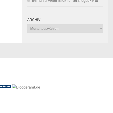
Bernd
zu
Freier Blick für Strandgucker!!!
ARCHIV
Archiv