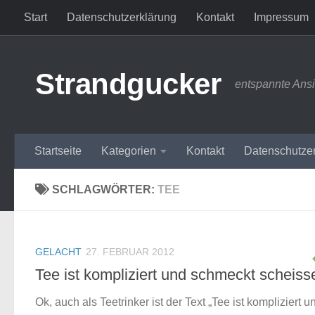
Start
Datenschutzerklärung
Kontakt
Impressum
Zum Inhalt springen
Strandgucker
entspannte Ans
Startseite
Kategorien
Kontakt
Datenschutze
SCHLAGWÖRTER:
TEE
GELACHT
27. FEBRUAR 2012
Tee ist kompliziert und schmeckt scheiss
Ok, auch als Teetrinker ist der Text „Tee ist kompliziert u