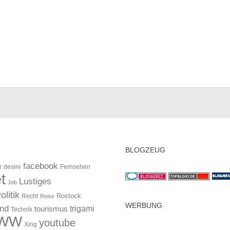
BLOGZEUG
facebook
r
desire
Fernsehen
t
Lustiges
Job
olitik
Rostock
Recht
Reise
WERBUNG
and
trigami
tourismus
Technik
WW
youtube
Xing