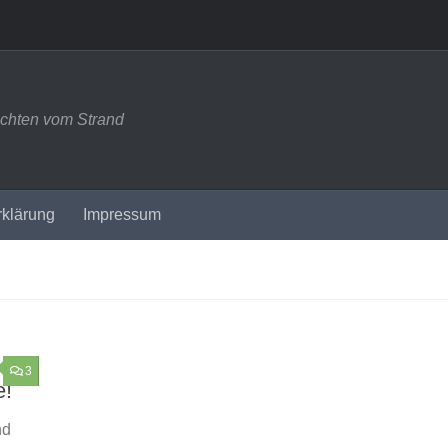
ichten vom Strand
rklärung
Impressum
3
e!
nd