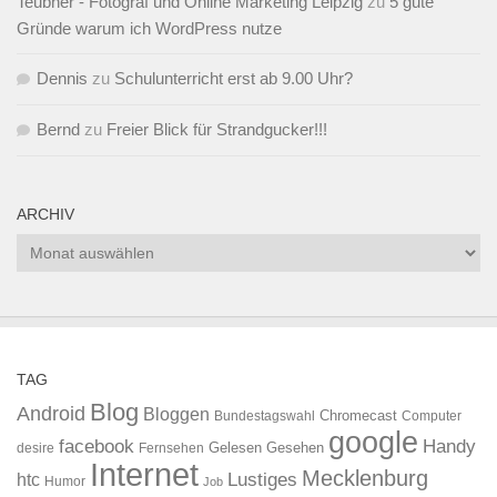
Teubner - Fotograf und Online Marketing Leipzig
zu
5 gute
Gründe warum ich WordPress nutze
Dennis
zu
Schulunterricht erst ab 9.00 Uhr?
Bernd
zu
Freier Blick für Strandgucker!!!
ARCHIV
Archiv
TAG
Blog
Android
Bloggen
Chromecast
Bundestagswahl
Computer
google
facebook
Handy
Gelesen
Gesehen
desire
Fernsehen
Internet
Mecklenburg
htc
Lustiges
Humor
Job