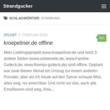
Strandgucker
Zum Inhalt springen
SCHLAGWÖRTER:
STIMMUNG
ERLEBT
5. FEBRUAR 2008
1
kroepeliner.de offline
Mein Lieblingsprojekt www.kroepeliner.de und noch 3
andere Seiten (www.ostseewiki.de, www.Familie-
Gutteck.de. www.thomas-gutteck.de) sind offline. Geplant
war zwar diesen Monat ein Umzug zur einem anderen
Provider, aber als ich heute auf den Server schaute Mist,
alles weg, nix erreichbar. Und nicht nur das, auch alle
Emailboxen sind weg. Also...