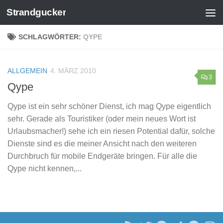
Strandgucker
Zum Inhalt springen
SCHLAGWÖRTER:
QYPE
ALLGEMEIN
4. MÄRZ 2010
3
Qype
Qype ist ein sehr schöner Dienst, ich mag Qype eigentlich
sehr. Gerade als Touristiker (oder mein neues Wort ist
Urlaubsmacher!) sehe ich ein riesen Potential dafür, solche
Dienste sind es die meiner Ansicht nach den weiteren
Durchbruch für mobile Endgeräte bringen. Für alle die
Qype nicht kennen,...