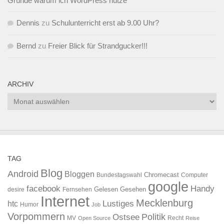
Gründe warum ich WordPress nutze
Dennis
zu
Schulunterricht erst ab 9.00 Uhr?
Bernd
zu
Freier Blick für Strandgucker!!!
ARCHIV
Archiv
TAG
Blog
Android
Bloggen
Chromecast
Bundestagswahl
Computer
google
facebook
Handy
Gelesen
Gesehen
desire
Fernsehen
Internet
Mecklenburg
htc
Lustiges
Humor
Job
Vorpommern
Ostsee
Politik
MV
Recht
Open Source
Reise