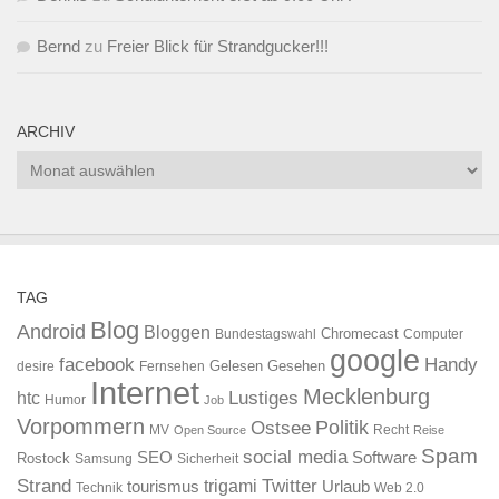
Bernd
zu
Freier Blick für Strandgucker!!!
ARCHIV
Archiv
TAG
Blog
Android
Bloggen
Chromecast
Bundestagswahl
Computer
google
facebook
Handy
Gelesen
Gesehen
desire
Fernsehen
Internet
Mecklenburg
htc
Lustiges
Humor
Job
Vorpommern
Ostsee
Politik
MV
Recht
Open Source
Reise
Spam
social media
SEO
Software
Rostock
Samsung
Sicherheit
Strand
Twitter
trigami
tourismus
Urlaub
Technik
Web 2.0