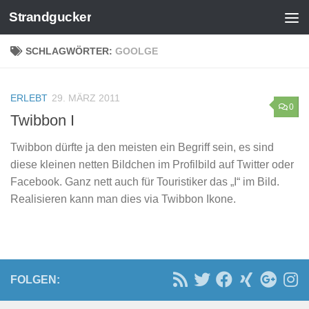
Strandgucker
Zum Inhalt springen
SCHLAGWÖRTER:
GOOLGE
ERLEBT
29. MÄRZ 2011
0
Twibbon I
Twibbon dürfte ja den meisten ein Begriff sein, es sind
diese kleinen netten Bildchen im Profilbild auf Twitter oder
Facebook. Ganz nett auch für Touristiker das „I“ im Bild.
Realisieren kann man dies via Twibbon Ikone.
FOLGEN: