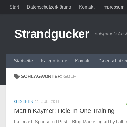
Start
Datenschutzerklärung
Kontakt
Impressum
Zum Inhalt springen
Strandgucker
entspannte Ans
Startseite
Kategorien
Kontakt
Datenschutze
SCHLAGWÖRTER:
GOLF
GESEHEN
11. JULI 2011
Martin Kaymer: Hole-In-One Training
hallimash Sponsored Post – Blog-Marketing ad by halli