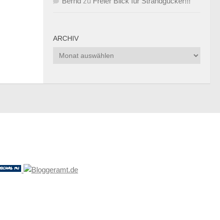
Bernd
zu
Freier Blick für Strandgucker!!!
ARCHIV
Archiv