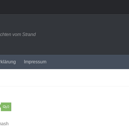
ichten vom Strand
rklärung
Impressum
0
mash