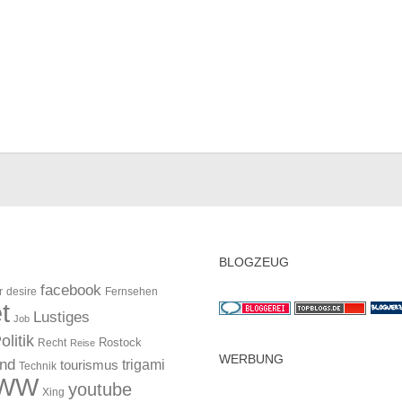
BLOGZEUG
facebook
r
desire
Fernsehen
t
Lustiges
Job
olitik
Rostock
Recht
Reise
WERBUNG
and
trigami
tourismus
Technik
WW
youtube
Xing