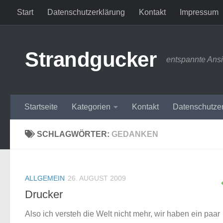
Start
Datenschutzerklärung
Kontakt
Impressum
Zum Inhalt springen
Strandgucker
entspannte Ans
Startseite
Kategorien
Kontakt
Datenschutze
SCHLAGWÖRTER:
GEDANKEN
ALLGEMEIN
26. AUGUST 2009
Drucker
Also ich versteh die Welt nicht mehr, wir haben ein paar