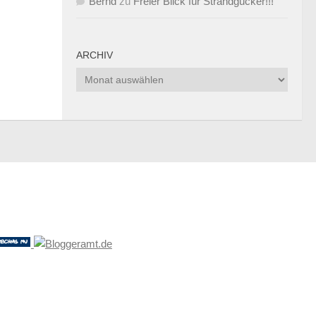
Bernd
zu
Freier Blick für Strandgucker!!!
ARCHIV
Archiv