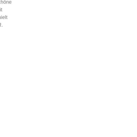
Schöne
t
ielt
R.