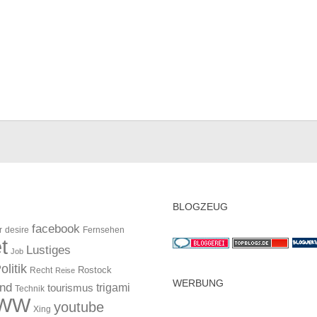
BLOGZEUG
facebook
r
desire
Fernsehen
t
Lustiges
Job
olitik
Rostock
Recht
Reise
WERBUNG
and
trigami
tourismus
Technik
WW
youtube
Xing