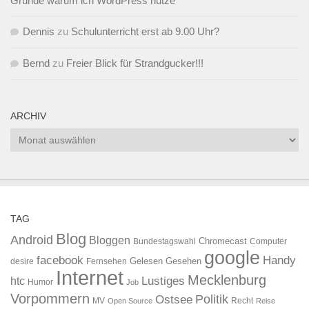
Gründe warum ich WordPress nutze
Dennis
zu
Schulunterricht erst ab 9.00 Uhr?
Bernd
zu
Freier Blick für Strandgucker!!!
ARCHIV
Archiv
TAG
Blog
Android
Bloggen
Chromecast
Bundestagswahl
Computer
google
facebook
Handy
Gelesen
Gesehen
desire
Fernsehen
Internet
Mecklenburg
htc
Lustiges
Humor
Job
Vorpommern
Ostsee
Politik
MV
Recht
Open Source
Reise