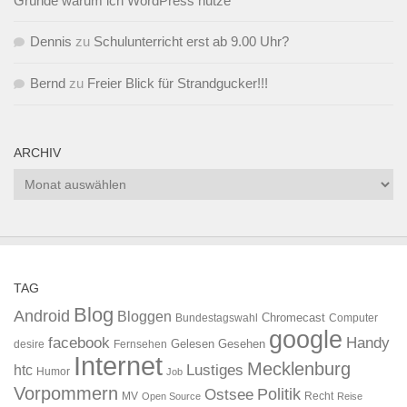
Gründe warum ich WordPress nutze
Dennis
zu
Schulunterricht erst ab 9.00 Uhr?
Bernd
zu
Freier Blick für Strandgucker!!!
ARCHIV
Archiv
TAG
Blog
Android
Bloggen
Chromecast
Bundestagswahl
Computer
google
facebook
Handy
Gelesen
Gesehen
desire
Fernsehen
Internet
Mecklenburg
htc
Lustiges
Humor
Job
Vorpommern
Ostsee
Politik
MV
Recht
Open Source
Reise