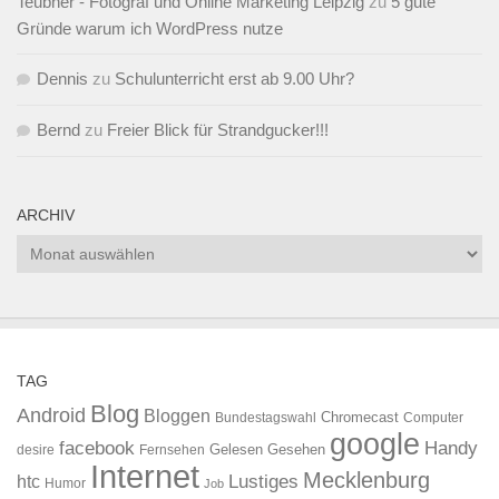
Teubner - Fotograf und Online Marketing Leipzig
zu
5 gute
Gründe warum ich WordPress nutze
Dennis
zu
Schulunterricht erst ab 9.00 Uhr?
Bernd
zu
Freier Blick für Strandgucker!!!
ARCHIV
Archiv
TAG
Blog
Android
Bloggen
Chromecast
Bundestagswahl
Computer
google
facebook
Handy
Gelesen
Gesehen
desire
Fernsehen
Internet
Mecklenburg
htc
Lustiges
Humor
Job